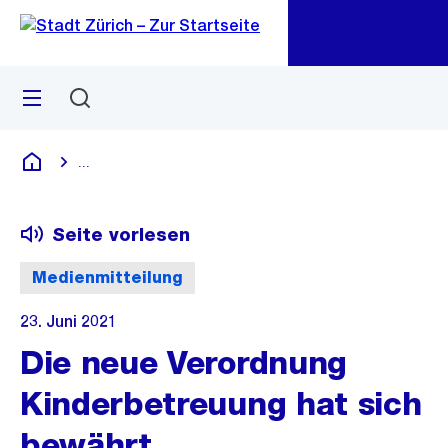
Zu
Zu
Sprunglink
Navigation
Menü
Suchen
M
öf
...
Blende alle Breadcrumbs ein
Deutsch
Seite vorlesen
Medienmitteilung
23. Juni 2021
Die neue Verordnung
Kinderbetreuung hat sich
bewährt