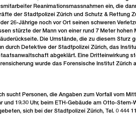
itsmitarbeiter Reanimationsmassnahmen ein, die dan
räfte der Stadtpolizei Zürich und Schutz & Rettung Z
g der 26-Jährige noch vor Ort seinen schweren Verle
ssen stürzte der Mann von einer rund 7 Meter hohen 
äuderückseite. Die Umstände, die zu diesem Sturz ge
n durch Detektive der Stadtpolizei Zürich, das Instit
taatsanwaltschaft abgeklärt. Eine Dritteinwirkung ste
rensicherung wurde das Forensische Institut Zürich 
ich sucht Personen, die Angaben zum Vorfall vom Mit
hr und 19.30 Uhr, beim ETH-Gebäude am Otto-Stern
beten, sich bei der Stadtpolizei Zürich, Tel. 0 444 1