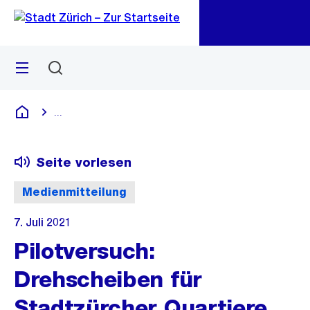
Zu
Zu
Sprunglink
Navigation
Menü
Suchen
M
öf
...
Blende alle Breadcrumbs ein
Deutsch
Seite vorlesen
Medienmitteilung
7. Juli 2021
Pilotversuch:
Drehscheiben für
Stadtzürcher Quartiere