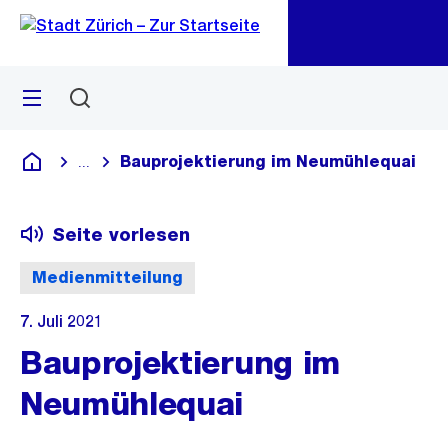
Zu
Zu
Sprunglink
Navigation
Menü
Suchen
M
öf
Bauprojektierung im Neumühlequai
...
Blende alle Breadcrumbs ein
Deutsch
Seite vorlesen
Medienmitteilung
7. Juli 2021
Bauprojektierung im
Neumühlequai