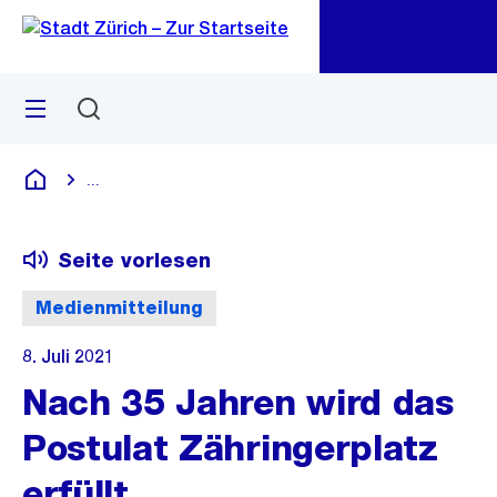
Zu
Zu
Sprunglink
Navigation
Menü
Suchen
M
öf
...
Blende alle Breadcrumbs ein
Deutsch
Seite vorlesen
Medienmitteilung
8. Juli 2021
Nach 35 Jahren wird das
Postulat Zähringerplatz
erfüllt