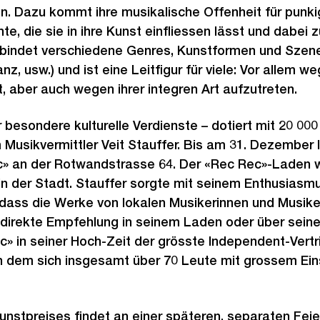
n. Dazu kommt ihre musikalische Offenheit für punki
e, die sie in ihre Kunst einfliessen lässt und dabei 
rbindet verschiedene Genres, Kunstformen und Szene
nz, usw.) und ist eine Leitfigur für viele: Vor allem w
t, aber auch wegen ihrer integren Art aufzutreten.
 besondere kulturelle Verdienste – dotiert mit 20 000 
 Musikvermittler Veit Stauffer. Bis am 31. Dezember 
c» an der Rotwandstrasse 64. Der «Rec Rec»-Laden w
in der Stadt. Stauffer sorgte mit seinem Enthusias
 dass die Werke von lokalen Musikerinnen und Musike
 direkte Empfehlung in seinem Laden oder über seine
c» in seiner Hoch-Zeit der grösste Independent-Vertr
an dem sich insgesamt über 70 Leute mit grossem Ein
nstpreises findet an einer späteren, separaten Feier