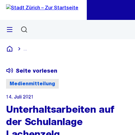
Zu
Zu
Sprunglink
Navigation
Menü
Suchen
M
öf
...
Blende alle Breadcrumbs ein
Deutsch
Seite vorlesen
Medienmitteilung
14. Juli 2021
Unterhaltsarbeiten auf
der Schulanlage
Lachenzelg