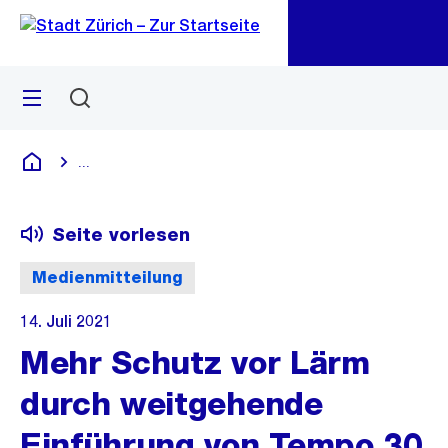
Zu
Zu
Sprunglink
Navigation
Menü
Suchen
M
öf
...
Blende alle Breadcrumbs ein
Deutsch
Seite vorlesen
Medienmitteilung
14. Juli 2021
Mehr Schutz vor Lärm
durch weitgehende
Einführung von Tempo 30