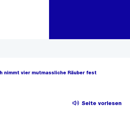
Zur Bereichsauswahl
Zum Inhalt
ch nimmt vier mutmassliche Räuber fest
Seite vorlesen