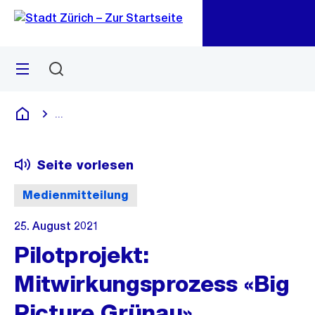
Zu
Zu
Sprunglink
Navigation
Menü
Suchen
M
öf
...
Blende alle Breadcrumbs ein
Deutsch
Seite vorlesen
Medienmitteilung
25. August 2021
Pilotprojekt:
Mitwirkungsprozess «Big
Picture Grünau»