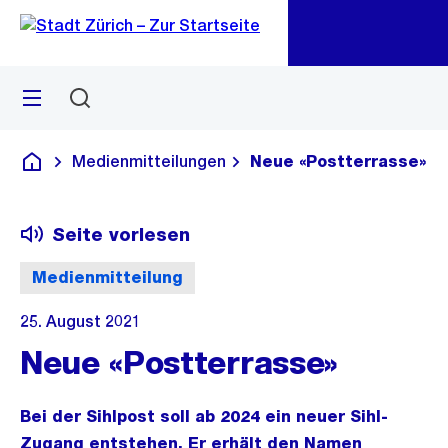
Zu
Zu
Sprunglink
Navigation
Menü
Suchen
M
öf
Medienmitteilungen
Neue «Postterrasse»
Deutsch
Seite vorlesen
Medienmitteilung
25. August 2021
Neue «Postterrasse»
Bei der Sihlpost soll ab 2024 ein neuer Sihl-
Zugang entstehen. Er erhält den Namen