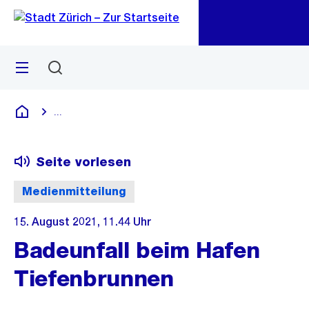
Zu
Zu
Sprunglink
Navigation
Menü
Suchen
M
öf
...
Blende alle Breadcrumbs ein
Deutsch
Seite vorlesen
Medienmitteilung
15. August 2021, 11.44 Uhr
Badeunfall beim Hafen
Tiefenbrunnen