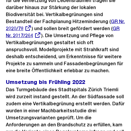
für die Vernetzung von Lebensräumen tragen sie
darüber hinaus zur Stärkung der lokalen
Biodiversität bei. Vertikalbegrünungen sind
Bestandteil der Fachplanung Hitzeminderung (
Externer
GR Nr.
2020/78
) und sollen breit gefördert werden (
Link:
Externe
GR
Nr. 2017/264
). Die Umsetzung und Pflege von
Link:
Vertikalbegrünungen gestaltet sich oft
anspruchsvoll. Modellprojekte mit Strahlkraft sind
deshalb entscheidend, um Erkenntnisse für weitere
Projekte zu sammeln und Fassadenbegrünungen für
eine breite Öffentlichkeit erlebbar zu machen.
Umsetzung bis Frühling 2022
Das Turmgebäude des Stadtspitals Zürich Triemli
wird zurzeit instand gestellt. An der Südfassade soll
zudem eine Vertikalbegrünung erstellt werden. Dafür
wurden in einer Machbarkeitsstudie drei
Umsetzungsvarianten geprüft. Um die
Anforderungen an den Brandschutz zu erfüllen, kam