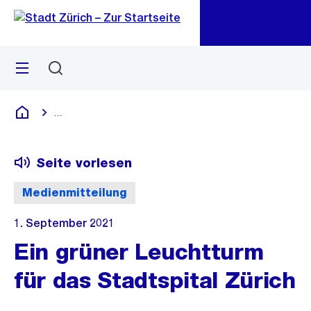
Zu
Zu
Sprunglink
Navigation
Menü
Suchen
M
öf
...
Blende alle Breadcrumbs ein
Deutsch
Seite vorlesen
Medienmitteilung
1. September 2021
Ein grüner Leuchtturm
für das Stadtspital Zürich