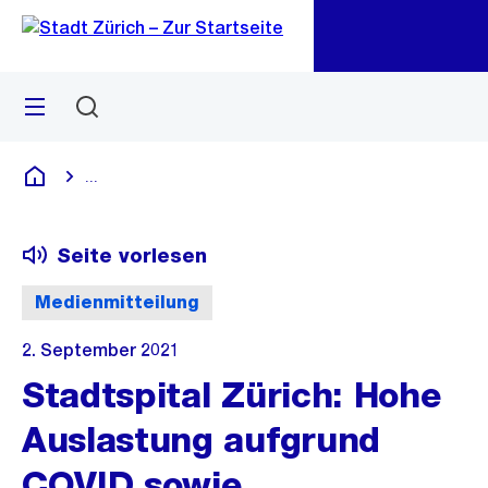
Zu
Zu
Sprunglink
Navigation
Menü
Suchen
M
öf
...
Blende alle Breadcrumbs ein
Deutsch
Seite vorlesen
Medienmitteilung
2. September 2021
Stadtspital Zürich: Hohe
Auslastung aufgrund
COVID sowie