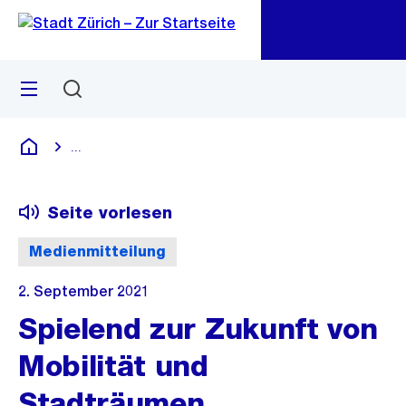
Zu
Zu
Sprunglink
Navigation
Menü
Suchen
M
öf
...
Blende alle Breadcrumbs ein
Deutsch
Seite vorlesen
Medienmitteilung
2. September 2021
Spielend zur Zukunft von
Mobilität und
Stadträumen