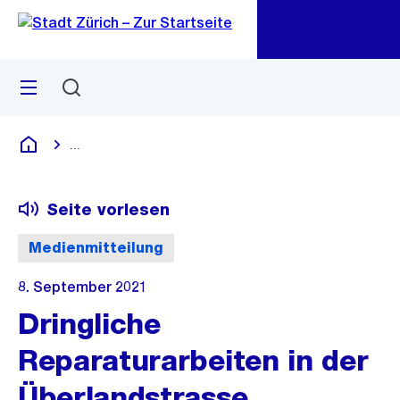
Zu
Zu
Sprunglink
Navigation
Menü
Suchen
M
öf
...
Blende alle Breadcrumbs ein
Deutsch
Seite vorlesen
Medienmitteilung
8. September 2021
Dringliche
Reparaturarbeiten in der
Überlandstrasse