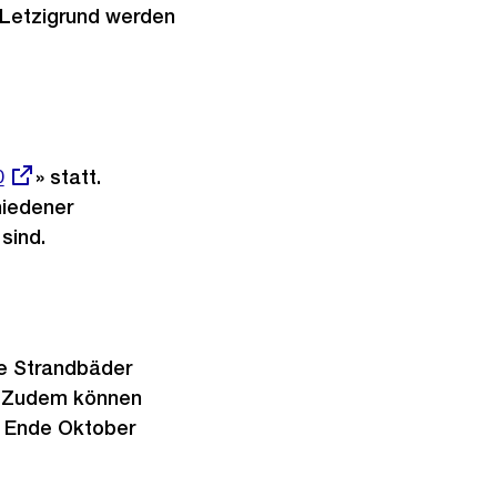
 Letzigrund werden
0
» statt.
hiedener
sind.
e Strandbäder
h. Zudem können
is Ende Oktober