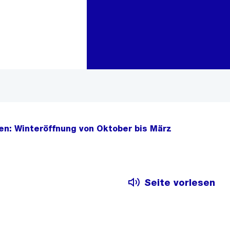
Zur Bereichsauswahl
Zum Inhalt
en: Winteröffnung von Oktober bis März
Seite vorlesen