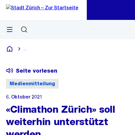
Zu
Zu
Sprunglink
Navigation
Menü
Suchen
M
öf
...
Blende alle Breadcrumbs ein
Deutsch
Seite vorlesen
Medienmitteilung
6. Oktober 2021
«Climathon Zürich» soll
weiterhin unterstützt
werden