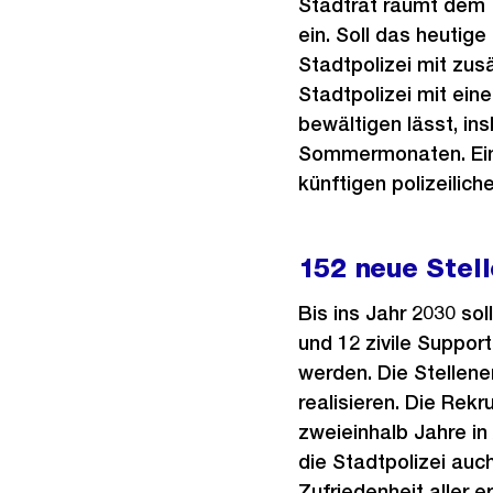
Stadtrat räumt dem T
ein. Soll das heutig
Stadtpolizei mit zus
Stadtpolizei mit ein
bewältigen lässt, i
Sommermonaten. Eine
künftigen polizeilic
152 neue Stel
Bis ins Jahr 2030 sol
und 12 zivile Suppor
werden. Die Stellene
realisieren. Die Rek
zweieinhalb Jahre i
die Stadtpolizei auc
Zufriedenheit aller er