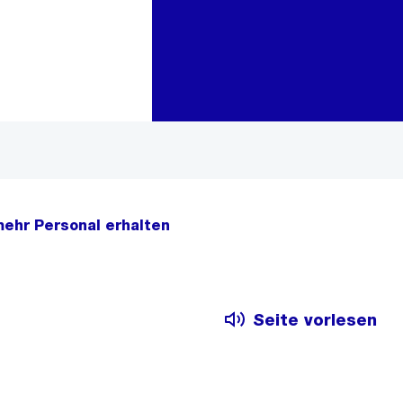
Zur Bereichsauswahl
Zum Inhalt
 mehr Personal erhalten
Seite vorlesen