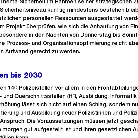
hema Sicherheit im Rahmen seiner strategischen Zie
e Sicherheitsniveau künftig mindestens bestehen blei
ätzlichen personellen Ressourcen ausgestattet werde
em Projekt überprüfen, wie sich die Anhäufung von E
nsbesondere in den Nächten von Donnerstag bis Sonnt
 Prozess- und Organisationsoptimierung reicht abe
hen Aufwand gerecht zu werden.
len bis 2030
len 140 Polizeistellen vor allem in den Frontabteilung
t- und Querschnittsstellen (HR, Ausbildung, Informati
rhöhung lässt sich nicht auf einen Schlag, sondern nu
rutierung und Ausbildung neuer Polizistinnen und Poli
n Anspruch. Die Voraussetzungen müssen jetzt gesch
h morgen gut aufgestellt ist und ihren gesetzlichen A
füllen kann.