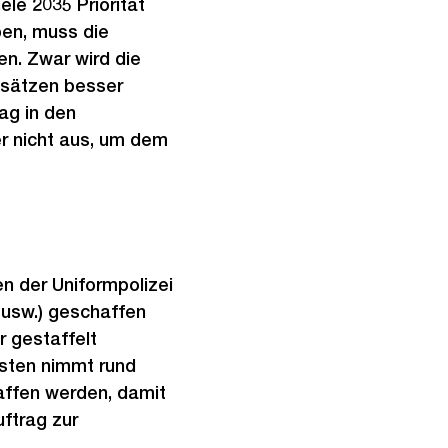
le 2035 Priorität
ben, muss die
n. Zwar wird die
insätzen besser
ag in den
r nicht aus, um dem
en der Uniformpolizei
k usw.) geschaffen
r gestaffelt
zisten nimmt rund
affen werden, damit
uftrag zur