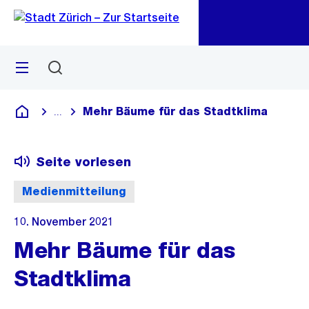
Zu
Zu
Sprunglink
Navigation
Menü
Suchen
M
öf
Mehr Bäume für das Stadtklima
...
Blende alle Breadcrumbs ein
Deutsch
Seite vorlesen
Medienmitteilung
10. November 2021
Mehr Bäume für das
Stadtklima