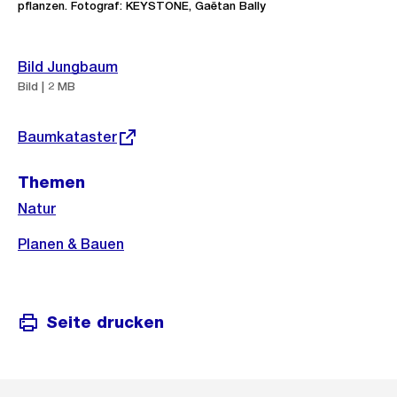
pflanzen. Fotograf: KEYSTONE, Gaëtan Bally
Weitere
Bild Jungbaum
Informationen
Bild | 2 MB
Externer
Baumkataster
Link:
Themen
Natur
Planen & Bauen
Seite drucken