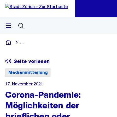
Zu
Zu
Sprunglink
Navigation
Menü
Suchen
M
öf
...
Blende alle Breadcrumbs ein
Deutsch
Seite vorlesen
Medienmitteilung
17. November 2021
Corona-Pandemie:
Möglichkeiten der
brieflichen oder