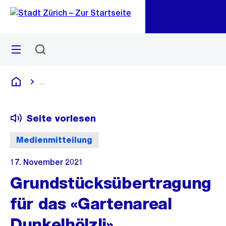
Zu
Zu
Sprunglink
Navigation
Menü
Suchen
M
öf
...
Blende alle Breadcrumbs ein
Deutsch
Seite vorlesen
Medienmitteilung
17. November 2021
Grundstücksübertragung
für das «Gartenareal
Dunkelhölzli»