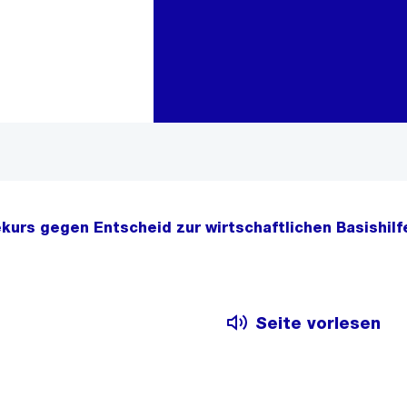
Zur Bereichsauswahl
Zum Inhalt
ekurs gegen Entscheid zur wirtschaftlichen Basishilf
Seite vorlesen