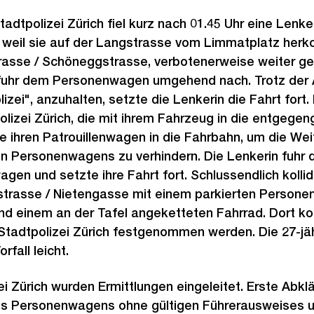
Stadtpolizei Zürich fiel kurz nach 01.45 Uhr eine Lenk
weil sie auf der Langstrasse vom Limmatplatz herk
asse / Schöneggstrasse, verbotenerweise weiter ge
 fuhr dem Personenwagen umgehend nach. Trotz der A
izei", anzuhalten, setzte die Lenkerin die Fahrt fort.
polizei Zürich, die mit ihrem Fahrzeug in die entgege
te ihren Patrouillenwagen in die Fahrbahn, um die Wei
ersonenwagens zu verhindern. Die Lenkerin fuhr d
en und setzte ihre Fahrt fort. Schlussendlich kollidi
trasse / Nietengasse mit einem parkierten Persone
und einem an der Tafel angeketteten Fahrrad. Dort ko
 Stadtpolizei Zürich festgenommen werden. Die 27-jä
rfall leicht.
ei Zürich wurden Ermittlungen eingeleitet. Erste Abk
es Personenwagens ohne gültigen Führerausweises u