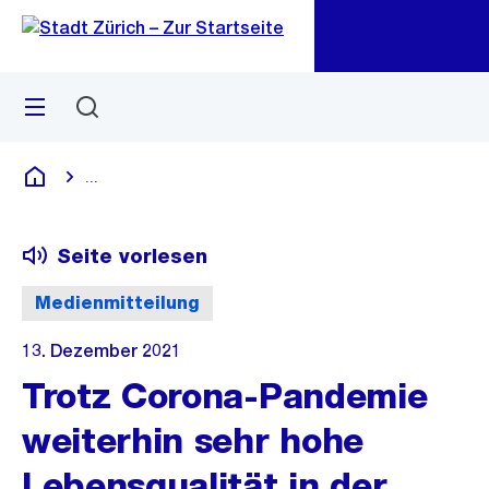
Zu
Zu
Sprunglink
Navigation
Menü
Suchen
M
öf
...
Blende alle Breadcrumbs ein
Deutsch
Seite vorlesen
Medienmitteilung
13. Dezember 2021
Trotz Corona-Pandemie
weiterhin sehr hohe
Lebensqualität in der