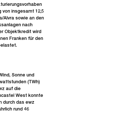
aturierungsvorhaben
g von insgesamt 12,5
a/Alvra sowie an den
rksanlagen nach
r Objektkredit wird
onen Franken für den
elastet.
 Wind, Sonne und
rawattstunden (TWh)
wz auf die
ncastel West konnte
en durch das ewz
hrlich rund 46