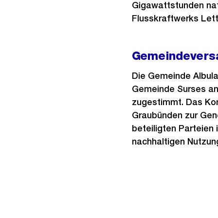
Gigawattstunden nat
Flusskraftwerks Lette
Gemeindeversa
Die Gemeinde Albula
Gemeinde Surses an
zugestimmt. Das Ko
Graubünden zur Gene
beteiligten Parteien 
nachhaltigen Nutzung
Weitere
Informationen