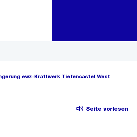
Zur Bereichsauswahl
Zum Inhalt
ngerung ewz-Kraftwerk Tiefencastel West
Seite vorlesen