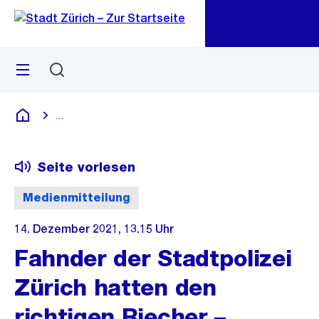
Zu
Zu
Sprunglink
Navigation
Menü
Suchen
M
öf
...
Blende alle Breadcrumbs ein
Deutsch
Seite vorlesen
Medienmitteilung
14. Dezember 2021, 13.15 Uhr
Fahnder der Stadtpolizei
Zürich hatten den
richtigen Riecher –