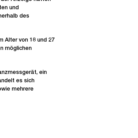
ten und
nerhalb des
m Alter von 18 und 27
en möglichen
tanzmessgerät, ein
andelt es sich
owie mehrere