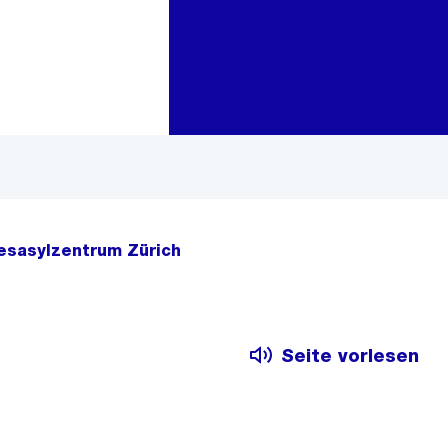
Zur Bereichsauswahl
Zum Inhalt
esasylzentrum Zürich
Seite vorlesen