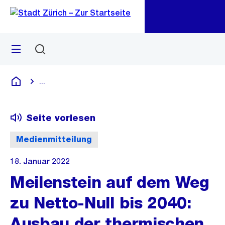
Zu
Zu
Sprunglink
Navigation
Menü
Suchen
M
öf
...
Blende alle Breadcrumbs ein
Deutsch
Seite vorlesen
Medienmitteilung
18. Januar 2022
Meilenstein auf dem Weg
zu Netto-Null bis 2040:
Ausbau der thermischen