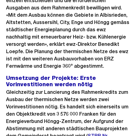
einzeln entscheiden und die erforderlichen
Ausgaben aus dem Rahmenkredit bewilligen wird.
«Mit dem Ausbau können die Gebiete in Albisrieden,
Altstetten, Aussersihl, City, Enge und Höngg gemäss
städtischer Energieplanung durch das ewz
nachhaltig mit erneuerbarer Heiz- bzw. Kühlenergie
versorgt werden», erklärt ewz-Direktor Benedikt
Loepfe. Die Planung der thermischen Netze des ewz
ist mit den weiteren Ausbauvorhaben von ERZ
Fernwärme und Energie 360° abgestimmt.
Umsetzung der Projekte: Erste
Vorinvestitionen werden nötig
Gleichzeitig zur Lancierung des Rahmenkredits zum
Ausbau der thermischen Netze werden zwei
Vorinvestitionen nötig. Es handelt sich einerseits um
den Objektkredit von 3 576 000 Franken für den
Energieverbund Höngg-Zentrum, der Aufgrund der
Abstimmung mit anderen städtischen Bauprojekten
dem Gemeinderat beantragt wird (
Externer
STRB Nr.