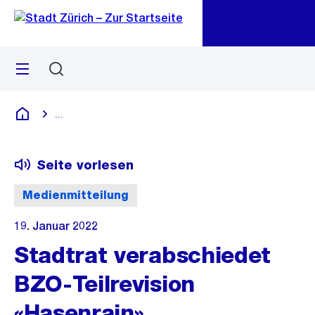
Zu
Zu
Sprunglink
Navigation
Menü
Suchen
M
öf
...
Blende alle Breadcrumbs ein
Deutsch
Seite vorlesen
Medienmitteilung
19. Januar 2022
Stadtrat verabschiedet
BZO-Teilrevision
«Hasenrain»