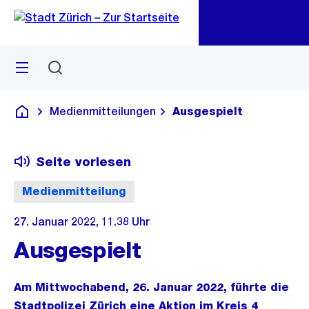
Zu
Zu
Sprunglink
Navigation
Menü
Suchen
M
öf
Medienmitteilungen
Ausgespielt
Deutsch
Seite vorlesen
Medienmitteilung
27. Januar 2022, 11.38 Uhr
Ausgespielt
Am Mittwochabend, 26. Januar 2022, führte die
Stadtpolizei Zürich eine Aktion im Kreis 4