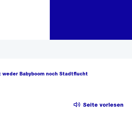
Zur Bereichsauswahl
Zum Inhalt
: weder Babyboom noch Stadtflucht
Seite vorlesen