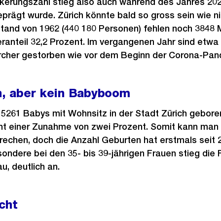
lkerungszahl stieg also auch während des Jahres 202
rägt wurde. Zürich könnte bald so gross sein wie ni
tand von 1962 (440 180 Personen) fehlen noch 3848 
ranteil 32,2 Prozent. Im vergangenen Jahr sind etwa g
rcher gestorben wie vor dem Beginn der Corona-Pan
, aber kein Babyboom
5261 Babys mit Wohnsitz in der Stadt Zürich geboren
cht einer Zunahme von zwei Prozent. Somit kann man 
chen, doch die Anzahl Geburten hat erstmals seit 
dere bei den 35- bis 39-jährigen Frauen stieg die Fer
u, deutlich an.
cht