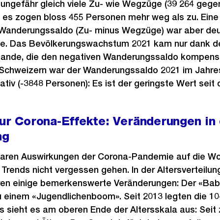
ungefähr gleich viele Zu- wie Wegzüge (39 264 gegen
; es zogen bloss 455 Personen mehr weg als zu. Eine 
r Wanderungssaldo (Zu- minus Wegzüge) war aber deutl
e. Das Bevölkerungswachstum 2021 kam nur dank d
ande, die den negativen Wanderungssaldo kompensi
Schweizern war der Wanderungssaldo 2021 im Jahres
tiv (-3848 Personen): Es ist der geringste Wert seit
nur Corona-Effekte: Veränderungen in
ng
baren Auswirkungen der Corona-Pandemie auf die W
e Trends nicht vergessen gehen. In der Altersverteilun
ren einige bemerkenswerte Veränderungen: Der «Ba
zu einem «Jugendlichenboom». Seit 2013 legten die 10
s sieht es am oberen Ende der Altersskala aus: Seit 