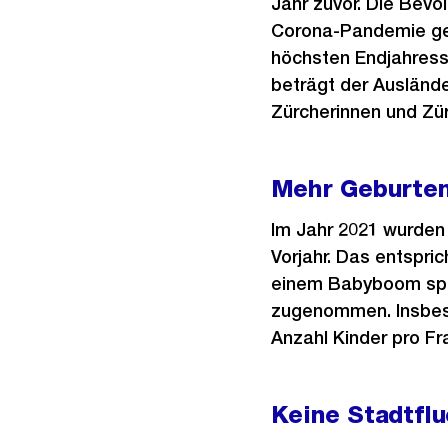
Jahr zuvor. Die Bevö
Corona-Pandemie gep
höchsten Endjahress
beträgt der Auslände
Zürcherinnen und Zü
Mehr Geburten
Im Jahr 2021 wurden 
Vorjahr. Das entspri
einem Babyboom spre
zugenommen. Insbeson
Anzahl Kinder pro Fra
Keine Stadtflu