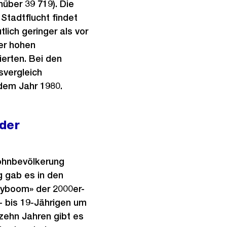
über 39 719). Die
Stadtflucht findet
ich geringer als vor
er hohen
erten. Bei den
vergleich
 dem Jahr 1980.
 der
ohnbevölkerung
g gab es in den
byboom» der 2000er-
- bis 19-Jährigen um
zehn Jahren gibt es