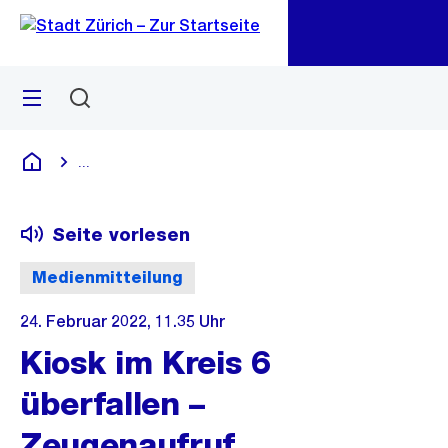
Zu
Zu
Sprunglink
Navigation
Menü
Suchen
M
öf
...
Blende alle Breadcrumbs ein
Deutsch
Seite vorlesen
Medienmitteilung
24. Februar 2022, 11.35 Uhr
Kiosk im Kreis 6
überfallen –
Zeugenaufruf