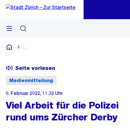
Zu
Zu
Sprunglink
Navigation
Menü
Suchen
M
öf
...
Blende alle Breadcrumbs ein
Deutsch
Seite vorlesen
Medienmitteilung
6. Februar 2022, 11.32 Uhr
Viel Arbeit für die Polizei
rund ums Zürcher Derby