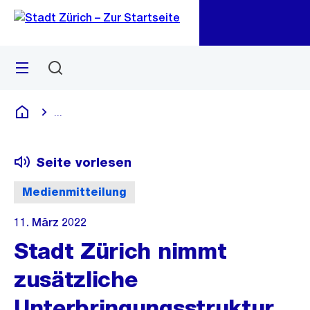
Zu
Zu
Sprunglink
Navigation
Menü
Suchen
M
öf
...
Blende alle Breadcrumbs ein
Deutsch
Seite vorlesen
Medienmitteilung
11. März 2022
Stadt Zürich nimmt
zusätzliche
Unterbringungsstruktur