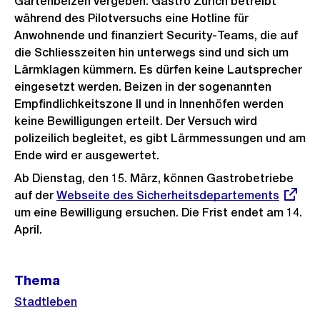
Gartenbeizen vergeben. Gastro Zürich betreibt
während des Pilotversuchs eine Hotline für
Anwohnende und finanziert Security-Teams, die auf
die Schliesszeiten hin unterwegs sind und sich um
Lärmklagen kümmern. Es dürfen keine Lautsprecher
eingesetzt werden. Beizen in der sogenannten
Empfindlichkeitszone II und in Innenhöfen werden
keine Bewilligungen erteilt. Der Versuch wird
polizeilich begleitet, es gibt Lärmmessungen und am
Ende wird er ausgewertet.
Ab Dienstag, den 15. März, können Gastrobetriebe
auf der
Externer
Webseite des Sicherheitsdepartements
um eine Bewilligung ersuchen. Die Frist endet am 14.
Link:
April.
Weitere
Thema
Informationen
Stadtleben