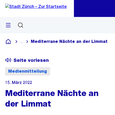
Zu
Zu
Sprunglink
Navigation
Menü
Suchen
M
öf
Mediterrane Nächte an der Limmat
...
Blende alle Breadcrumbs ein
Deutsch
Seite vorlesen
Medienmitteilung
15. März 2022
Mediterrane Nächte an
der Limmat