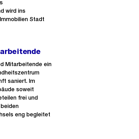
s
d wird ins
 Immobilien Stadt
tarbeitende
 Mitarbeitende ein
undheitszentrum
t saniert. Im
bäude soweit
eilen frei und
 beiden
hsels eng begleitet