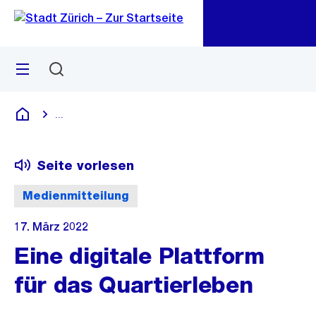
Zu
Zu
Sprunglink
Navigation
Menü
Suchen
M
öf
...
Blende alle Breadcrumbs ein
Deutsch
Seite vorlesen
Medienmitteilung
17. März 2022
Eine digitale Plattform
für das Quartierleben