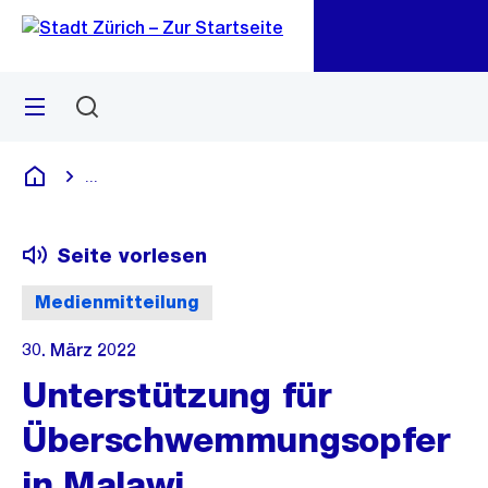
Zu
Zu
Sprunglink
Navigation
Menü
Suchen
M
öf
...
Blende alle Breadcrumbs ein
Deutsch
Seite vorlesen
Medienmitteilung
30. März 2022
Unterstützung für
Überschwemmungsopfer
in Malawi