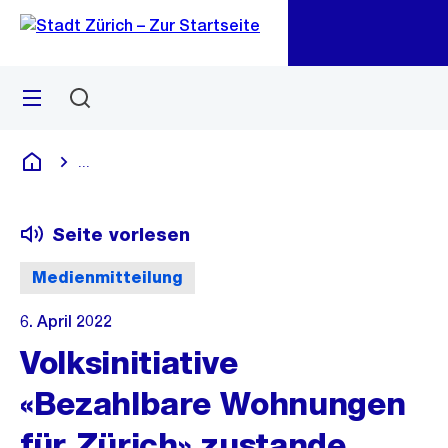
Zu
Zu
Sprunglink
Navigation
Menü
Suchen
M
öf
...
Blende alle Breadcrumbs ein
Deutsch
Seite vorlesen
Medienmitteilung
6. April 2022
Volksinitiative
«Bezahlbare Wohnungen
für Zürich» zustande