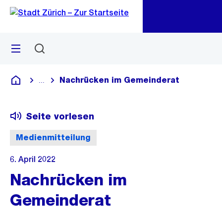
Zu
Zu
Sprunglink
Navigation
Menü
Suchen
M
öf
Nachrücken im Gemeinderat
...
Blende alle Breadcrumbs ein
Deutsch
Seite vorlesen
Medienmitteilung
6. April 2022
Nachrücken im
Gemeinderat