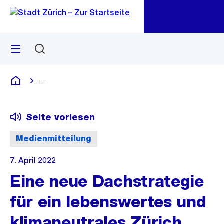
Zu
Zu
Sprunglink
Navigation
Menü
Suchen
M
öf
...
Blende alle Breadcrumbs ein
Deutsch
Seite vorlesen
Medienmitteilung
7. April 2022
Eine neue Dachstrategie
für ein lebenswertes und
klimaneutrales Zürich