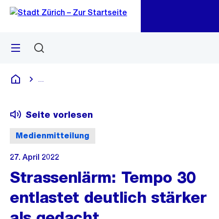
Zu
Zu
Sprunglink
Navigation
Menü
Suchen
M
öf
...
Blende alle Breadcrumbs ein
Deutsch
Seite vorlesen
Medienmitteilung
27. April 2022
Strassenlärm: Tempo 30
entlastet deutlich stärker
als gedacht