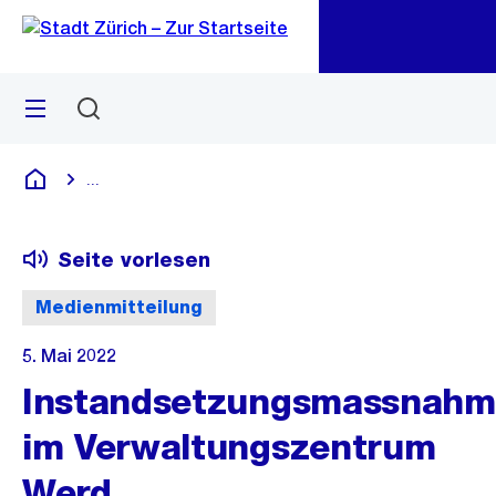
Zu
Zu
Sprunglink
Navigation
Menü
Suchen
M
öf
...
Blende alle Breadcrumbs ein
Deutsch
Seite vorlesen
Medienmitteilung
5. Mai 2022
Instandsetzungsmassnah
im Verwaltungszentrum
Werd