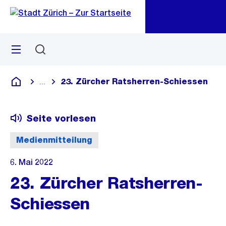
Zu
Zu
Sprunglink
Navigation
Menü
Suchen
M
öf
23. Zürcher Ratsherren-Schiessen
...
Blende alle Breadcrumbs ein
Deutsch
Seite vorlesen
Medienmitteilung
6. Mai 2022
23. Zürcher Ratsherren-
Schiessen