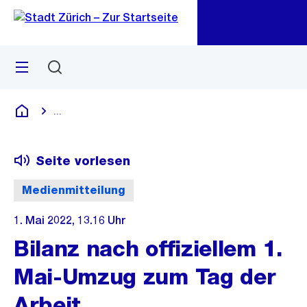
Zu
Zu
Sprunglink
Navigation
Menü
Suchen
M
öf
...
Blende alle Breadcrumbs ein
Deutsch
Seite vorlesen
Medienmitteilung
1. Mai 2022, 13.16 Uhr
Bilanz nach offiziellem 1.
Mai-Umzug zum Tag der
Arbeit