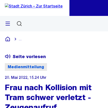
Zu
Zu
Sprunglink
Navigation
Menü
Suchen
M
öf
...
Blende alle Breadcrumbs ein
Deutsch
Seite vorlesen
Medienmitteilung
20. Mai 2022, 15.24 Uhr
Frau nach Kollision mit
Tram schwer verletzt -
Zeugenaufruf