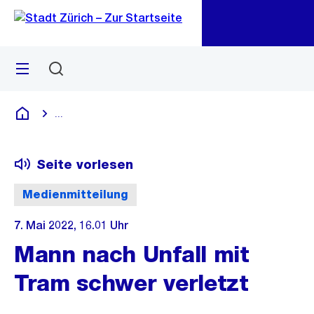
Zu
Zu
Sprunglink
Navigation
Menü
Suchen
M
öf
...
Blende alle Breadcrumbs ein
Deutsch
Seite vorlesen
Medienmitteilung
7. Mai 2022, 16.01 Uhr
Mann nach Unfall mit
Tram schwer verletzt