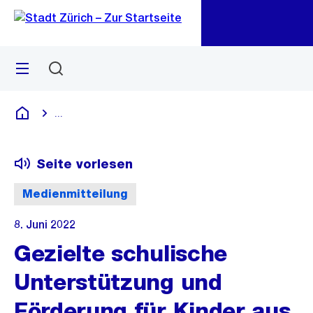
Zu
Zu
Sprunglink
Navigation
Menü
Suchen
M
öf
...
Blende alle Breadcrumbs ein
Deutsch
Seite vorlesen
Medienmitteilung
8. Juni 2022
Gezielte schulische
Unterstützung und
Förderung für Kinder aus