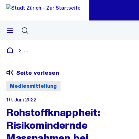
Zu
Zu
Sprunglink
Navigation
Menü
Suchen
M
öf
...
Blende alle Breadcrumbs ein
Deutsch
Seite vorlesen
Medienmitteilung
10. Juni 2022
Rohstoffknappheit:
Risikomindernde
Massnahmen bei